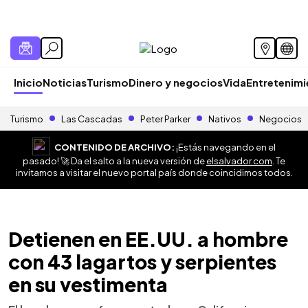
Inicio
Noticias
Turismo
Dinero y negocios
Vida
Entretenim
Turismo
Las Cascadas
Peter Parker
Nativos
Negocios
CONTENIDO DE ARCHIVO:
¡Estás navegando en el
pasado! 🚀 Da el salto a la nueva versión de
elsalvador.com
. Te
invitamos a visitar el nuevo portal país donde coincidimos todos.
Detienen en EE.UU. a hombre
con 43 lagartos y serpientes
en su vestimenta