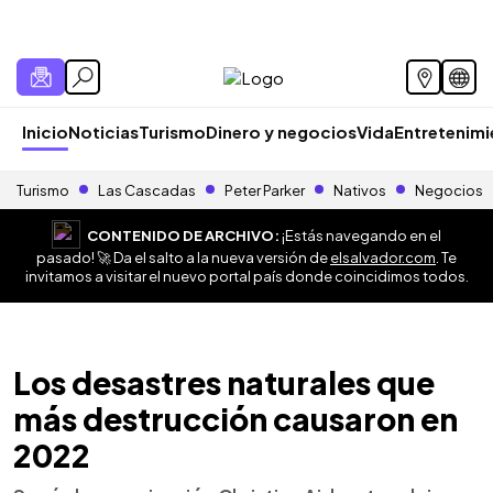
Inicio
Noticias
Turismo
Dinero y negocios
Vida
Entretenim
Turismo
Las Cascadas
Peter Parker
Nativos
Negocios
CONTENIDO DE ARCHIVO:
¡Estás navegando en el
pasado! 🚀 Da el salto a la nueva versión de
elsalvador.com
. Te
invitamos a visitar el nuevo portal país donde coincidimos todos.
Los desastres naturales que
más destrucción causaron en
2022