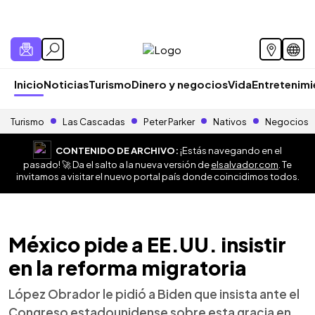
Inicio
Noticias
Turismo
Dinero y negocios
Vida
Entretenim
Turismo
Las Cascadas
Peter Parker
Nativos
Negocios
CONTENIDO DE ARCHIVO:
¡Estás navegando en el
pasado! 🚀 Da el salto a la nueva versión de
elsalvador.com
. Te
invitamos a visitar el nuevo portal país donde coincidimos todos.
México pide a EE.UU. insistir
en la reforma migratoria
López Obrador le pidió a Biden que insista ante el
Congreso estadounidense sobre esta gracia en