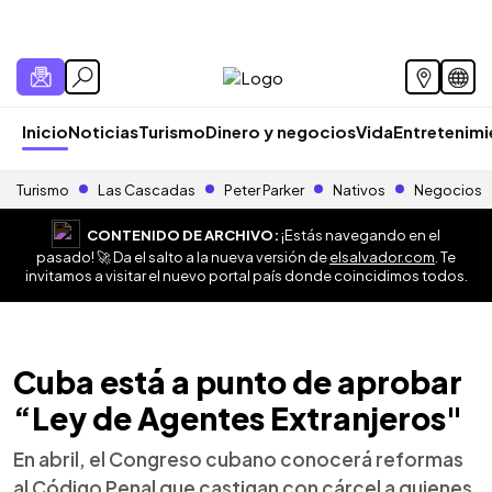
Inicio
Noticias
Turismo
Dinero y negocios
Vida
Entretenim
Turismo
Las Cascadas
Peter Parker
Nativos
Negocios
CONTENIDO DE ARCHIVO:
¡Estás navegando en el
pasado! 🚀 Da el salto a la nueva versión de
elsalvador.com
. Te
invitamos a visitar el nuevo portal país donde coincidimos todos.
Cuba está a punto de aprobar
“Ley de Agentes Extranjeros"
En abril, el Congreso cubano conocerá reformas
al Código Penal que castigan con cárcel a quienes