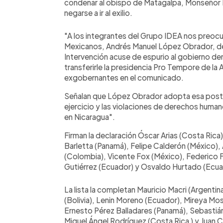
condenar al obispo de Matagalpa, Monseñor R
negarse a ir al exilio.
"A los integrantes del Grupo IDEA nos preoc
Mexicanos, Andrés Manuel López Obrador, dej
Intervención acuse de espurio al gobierno dem
transferirle la presidencia Pro Tempore de la A
exgobernantes en el comunicado.
Señalan que López Obrador adopta esa postura
ejercicio y las violaciones de derechos human
en Nicaragua".
Firman la declaración Óscar Arias (Costa Rica)
Barletta (Panamá), Felipe Calderón (México), A
(Colombia), Vicente Fox (México), Federico F
Gutiérrez (Ecuador) y Osvaldo Hurtado (Ecua
La lista la completan Mauricio Macri (Argenti
(Bolivia), Lenin Moreno (Ecuador), Mireya M
Ernesto Pérez Balladares (Panamá), Sebastián 
Miguel Ángel Rodríguez (Costa Rica ) y Juan