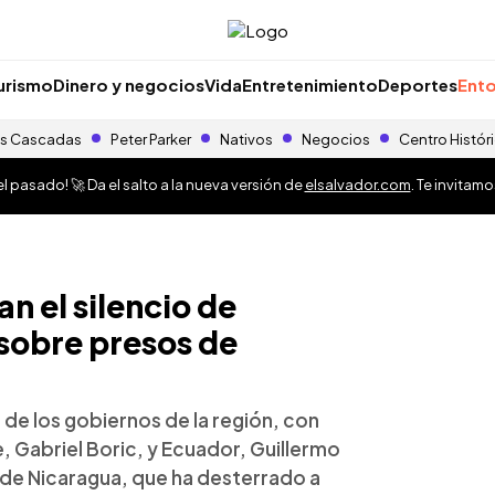
urismo
Dinero y negocios
Vida
Entretenimiento
Deportes
Ento
s Cascadas
Peter Parker
Nativos
Negocios
Centro Histór
 pasado! 🚀 Da el salto a la nueva versión de
elsalvador.com
. Te invitam
n el silencio de
 sobre presos de
 de los gobiernos de la región, con
, Gabriel Boric, y Ecuador, Guillermo
l de Nicaragua, que ha desterrado a