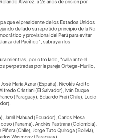
olando Álvarez, a 26 años de prisión por
upa que el presidente de los Estados Unidos
ando de lado su repetido principio de la No
ocrático y provisional del Perú para evitar
lianza del Pacífico", subrayan los
 mientras, por otro lado, "calla ante el
os perpetradas por la pareja Ortega-Murillo,
 José María Aznar (España), Nicolás Ardito
lfredo Cristiani (El Salvador), Iván Duque
ranco (Paraguay), Eduardo Frei (Chile), Lucio
dor).
na), Jamil Mahuad (Ecuador), Carlos Mesa
oscoso (Panamá), Andrés Pastrana (Colombia),
Piñera (Chile), Jorge Tuto Quiroga (Bolivia),
 Carlos Wasmosy (Paraguay).