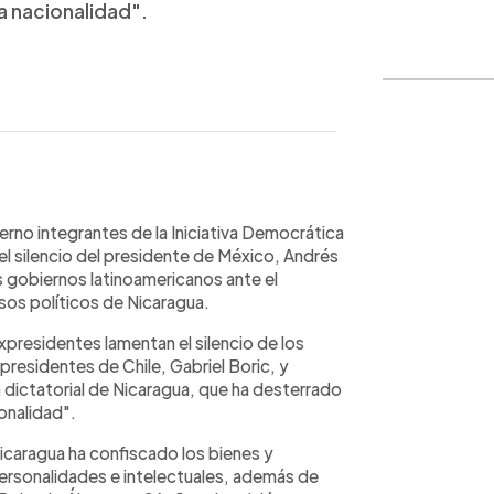
la nacionalidad".
WhatsApp
Copiar link
rno integrantes de la Iniciativa Democrática
el silencio del presidente de México, Andrés
 gobiernos latinoamericanos ante el
esos políticos de Nicaragua.
xpresidentes lamentan el silencio de los
presidentes de Chile, Gabriel Boric, y
 dictatorial de Nicaragua, que ha desterrado
ionalidad".
icaragua ha confiscado los bienes y
ersonalidades e intelectuales, además de