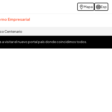
Mapa
Esp
rno Empresarial
ico Centenario
os a visitar el nuevo portal país donde coincidimos todos.