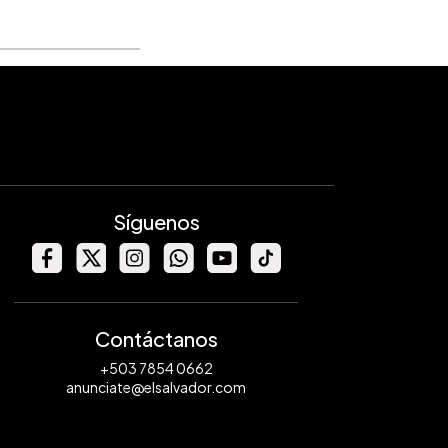
Síguenos
Contáctanos
+503 7854 0662
anunciate@elsalvador.com