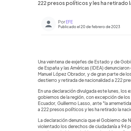
222 presos políticos y les ha retirado 
Por
EFE
Publicado el 20 de febrero de 2023
0:00
Facebook
Twitter
►
Escuchar artículo
Una veintena de exjefes de Estado y de Gobie
de España y las Américas (IDEA) denunciaron 
Manuel López Obrador, y de gran parte de los
destierro y retirada de nacionalidad a 222 pr
En una declaración divulgada este lunes, los e
gobiernos de la región, con excepción de los 
Ecuador, Guillermo Lasso, ante "la arremetida
a 222 presos políticos y les ha retirado la nac
La declaración denuncia que el Gobierno de N
violentado los derechos de ciudadanía a 94 p