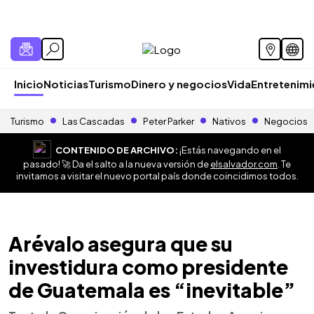
Inicio
Noticias
Turismo
Dinero y negocios
Vida
Entretenim
Turismo
Las Cascadas
Peter Parker
Nativos
Negocios
CONTENIDO DE ARCHIVO:
¡Estás navegando en el
pasado! 🚀 Da el salto a la nueva versión de
elsalvador.com
. Te
invitamos a visitar el nuevo portal país donde coincidimos todos.
Arévalo asegura que su
investidura como presidente
de Guatemala es “inevitable”