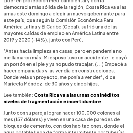
Líder en protección medioambiental y con la
democracia más sólida de la región, Costa Rica va a las
urnas este domingo a elegir un nuevo gobernante para
este país, que según la Comisión Económica Para
América Latina y El Caribe (Cepal), sufrió una de las
mayores caídas de empleo en América Latina entre
2019 y 2020 (-14%), junto con Perú.
"Antes hacía limpieza en casas, pero en pandemia no
me llamaron más. Mi esposo tuvo un accidente, le cayó
un portón en el pie y ya no pudo trabajar. (...) Empecé a
hacer empanadas y las vendía en construcciones.
Donde veía un proyecto, me ponía a vender", dice
Maricela Méndez, de 30 años y cinco hijos.
Lee también:
Costa Rica va a las urnas con inéditos
niveles de fragmentación e incertidumbre
Junto con su pareja logran hacer 100.000 colones al
mes (157 dólares) y viven en una casa de paredes de
bloques de cemento, con dos habitaciones, donde el
agua potable llega de forma intermitente por tuberías