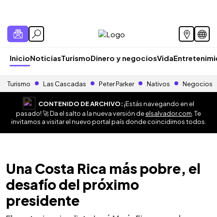
Inicio
Noticias
Turismo
Dinero y negocios
Vida
Entretenim
Turismo
Las Cascadas
Peter Parker
Nativos
Negocios
CONTENIDO DE ARCHIVO:
¡Estás navegando en el
pasado! 🚀 Da el salto a la nueva versión de
elsalvador.com
. Te
invitamos a visitar el nuevo portal país donde coincidimos todos.
Una Costa Rica más pobre, el
desafío del próximo
presidente