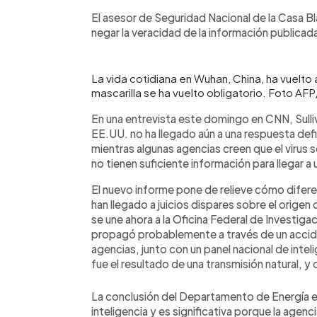
El asesor de Seguridad Nacional de la Casa Bla
negar la veracidad de la información publicada
La vida cotidiana en Wuhan, China, ha vuelto 
mascarilla se ha vuelto obligatorio. Foto AFP
En una entrevista este domingo en CNN, Sulliva
EE.UU. no ha llegado aún a una respuesta defin
mientras algunas agencias creen que el virus s
no tienen suficiente información para llegar a
El nuevo informe pone de relieve cómo difere
han llegado a juicios dispares sobre el orige
se une ahora a la Oficina Federal de Investigac
propagó probablemente a través de un accide
agencias, junto con un panel nacional de int
fue el resultado de una transmisión natural, y
La conclusión del Departamento de Energía e
inteligencia y es significativa porque la agen