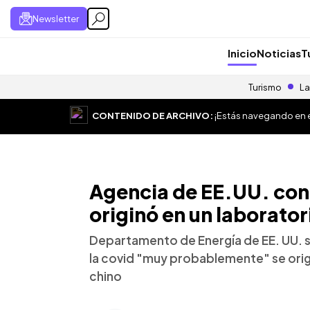
Newsletter
Inicio
Noticias
T
Turismo
La
CONTENIDO DE ARCHIVO:
¡Estás navegando en el
Agencia de EE.UU. con
originó en un laborator
Departamento de Energía de EE. UU. se
la covid "muy probablemente" se orig
chino