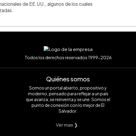
 nacionales de EE.UU., algunos de los cuales
nzadas.
Todos los derechos reservados 1999-2026
Quiénes somos
Somos un portal abierto, propositivo y
moderno, pensado para reflejar a un país
que avanza, se reinventa y se une. Somos el
punto de conexión con lo mejor de El
Salvador.
Ver mas ❯