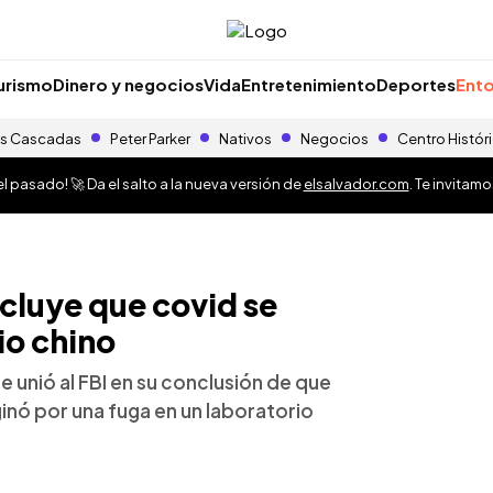
urismo
Dinero y negocios
Vida
Entretenimiento
Deportes
Ento
s Cascadas
Peter Parker
Nativos
Negocios
Centro Histór
 pasado! 🚀 Da el salto a la nueva versión de
elsalvador.com
. Te invitam
cluye que covid se
io chino
 unió al FBI en su conclusión de que
inó por una fuga en un laboratorio