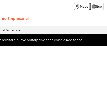
Mapa
Esp
rno Empresarial
ico Centenario
os a visitar el nuevo portal país donde coincidimos todos.