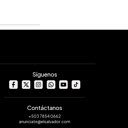
Síguenos
Contáctanos
+503 7854 0662
anunciate@elsalvador.com