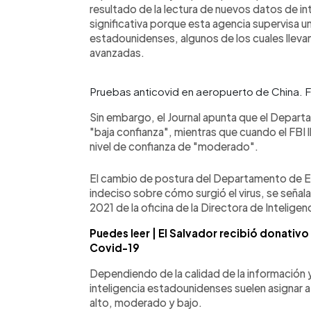
resultado de la lectura de nuevos datos de in
significativa porque esta agencia supervisa u
estadounidenses, algunos de los cuales lleva
avanzadas.
Pruebas anticovid en aeropuerto de China.
Sin embargo, el Journal apunta que el Depar
"baja confianza", mientras que cuando el FBI l
nivel de confianza de "moderado".
El cambio de postura del Departamento de E
indeciso sobre cómo surgió el virus, se seña
2021 de la oficina de la Directora de Inteligenc
Puedes leer | El Salvador recibió donativ
Covid-19
Dependiendo de la calidad de la información y
inteligencia estadounidenses suelen asignar a
alto, moderado y bajo.