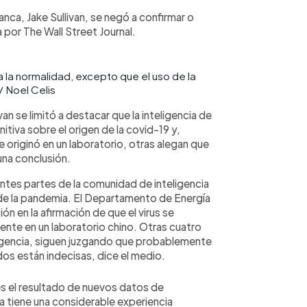
nca, Jake Sullivan, se negó a confirmar o
 por The Wall Street Journal.
a la normalidad, excepto que el uso de la
/ Noel Celis
n se limitó a destacar que la inteligencia de
itiva sobre el origen de la covid-19 y,
e originó en un laboratorio, otras alegan que
 una conclusión.
ntes partes de la comunidad de inteligencia
n de la pandemia. El Departamento de Energía
ión en la afirmación de que el virus se
nte en un laboratorio chino. Otras cuatro
eligencia, siguen juzgando que probablemente
 dos están indecisas, dice el medio.
s el resultado de nuevos datos de
cia tiene una considerable experiencia