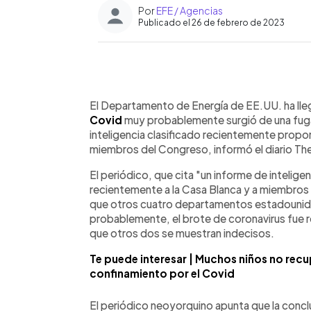
Por
EFE / Agencias
Publicado el 26 de febrero de 2023
0:00
Facebook
Twitter
►
Escuchar artículo
El Departamento de Energía de EE.UU. ha lleg
Covid
muy probablemente surgió de una fuga
inteligencia clasificado recientemente propor
miembros del Congreso, informó el diario The 
El periódico, que cita "un informe de intelig
recientemente a la Casa Blanca y a miembros
que otros cuatro departamentos estadounid
probablemente, el brote de coronavirus fue r
que otros dos se muestran indecisos.
Te puede interesar | Muchos niños no recup
confinamiento por el Covid
El periódico neoyorquino apunta que la concl