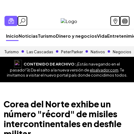
Inicio
Noticias
Turismo
Dinero y negocios
Vida
Entretenim
Turismo
Las Cascadas
Peter Parker
Nativos
Negocios
CONTENIDO DE ARCHIVO:
¡Estás navegando en el
pasado! 🚀 Da el salto a la nueva versión de
elsalvador.com
. Te
invitamos a visitar el nuevo portal país donde coincidimos todos.
Corea del Norte exhibe un
número "récord" de misiles
intercontinentales en desfile
militar