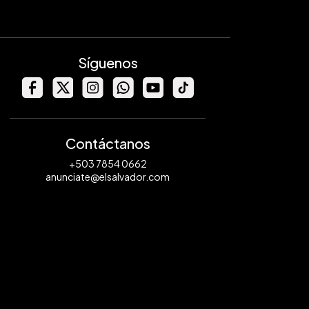
Síguenos
Contáctanos
+503 7854 0662
anunciate@elsalvador.com