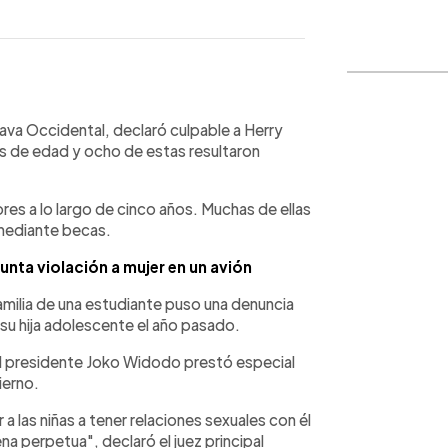
WhatsApp
Copiar link
 Java Occidental, declaró culpable a Herry
s de edad y ocho de estas resultaron
ores a lo largo de cinco años. Muchas de ellas
 mediante becas.
nta violación a mujer en un avión
milia de una estudiante puso una denuncia
a su hija adolescente el año pasado.
 el presidente Joko Widodo prestó especial
ierno.
a las niñas a tener relaciones sexuales con él
 perpetua", declaró el juez principal