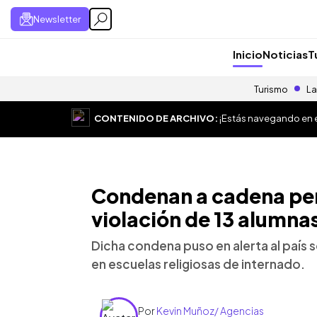
Newsletter
Inicio
Noticias
T
Turismo
La
CONTENIDO DE ARCHIVO:
¡Estás navegando en el
Condenan a cadena per
violación de 13 alumna
Dicha condena puso en alerta al país 
en escuelas religiosas de internado.
Por
Kevin Muñoz/ Agencias