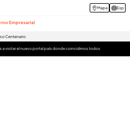
Mapa
Esp
rno Empresarial
ico Centenario
os a visitar el nuevo portal país donde coincidimos todos.