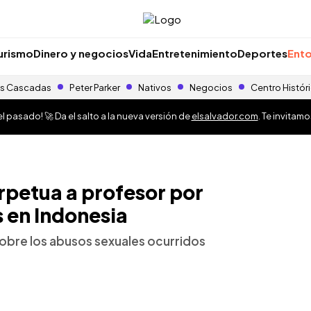
urismo
Dinero y negocios
Vida
Entretenimiento
Deportes
Ento
s Cascadas
Peter Parker
Nativos
Negocios
Centro Histór
 pasado! 🚀 Da el salto a la nueva versión de
elsalvador.com
. Te invitam
petua a profesor por
s en Indonesia
sobre los abusos sexuales ocurridos