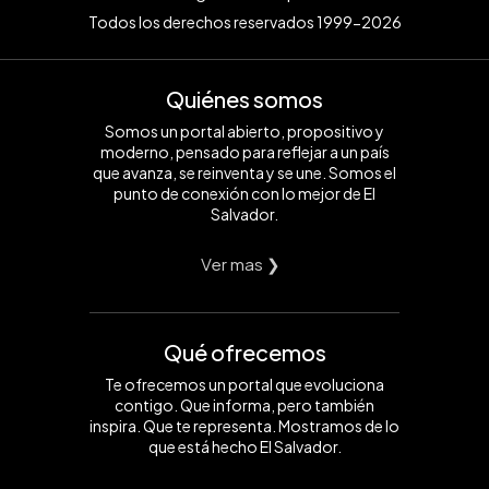
Todos los derechos reservados 1999-2026
Quiénes somos
Somos un portal abierto, propositivo y
moderno, pensado para reflejar a un país
que avanza, se reinventa y se une. Somos el
punto de conexión con lo mejor de El
Salvador.
Ver mas ❯
Qué ofrecemos
Te ofrecemos un portal que evoluciona
contigo. Que informa, pero también
inspira. Que te representa. Mostramos de lo
que está hecho El Salvador.