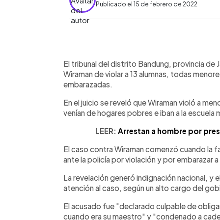
Publicado el 15 de febrero de 2022
0:00
Facebook
Twitter
►
Escuchar artículo
El tribunal del distrito Bandung, provincia de
Wiraman de violar a 13 alumnas, todas menore
embarazadas.
En el juicio se reveló que Wiraman violó a men
venían de hogares pobres e iban a la escuela
LEER:
Arrestan a hombre por presu
El caso contra Wiraman comenzó cuando la fa
ante la policía por violación y por embarazar 
La revelación generó indignación nacional, y
atención al caso, según un alto cargo del gob
El acusado fue "declarado culpable de obligar 
cuando era su maestro" y "condenado a cadena