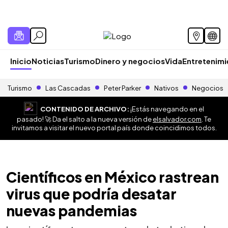
Inicio
Noticias
Turismo
Dinero y negocios
Vida
Entretenim
Turismo
Las Cascadas
Peter Parker
Nativos
Negocios
CONTENIDO DE ARCHIVO:
¡Estás navegando en el
pasado! 🚀 Da el salto a la nueva versión de
elsalvador.com
. Te
invitamos a visitar el nuevo portal país donde coincidimos todos.
Científicos en México rastrean
virus que podría desatar
nuevas pandemias