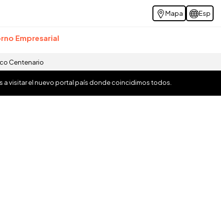
Mapa
Esp
rno Empresarial
ico Centenario
os a visitar el nuevo portal país donde coincidimos todos.