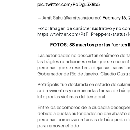
pic.twitter.com/PoDgJ3X8b5
— Amit Sahu (@amitsahujourno)
February 16,
Foto: Imagen de carácter ilustrativo y no co
https://twitter.com/PsF_Preppers/status
FOTOS: 38 muertos por las fuertes ll
Las autoridades no descartan el número de f
las frágiles condiciones en las que se encuent
personas que se resisten a dejar sus casas” 
Gobernador de Río de Janeiro, Claudio Castr
Petrópolis fue declarada en estado de calamida
sobrevivientes y continuar las tareas de búsq
luto por las víctimas del temporal.
Entre los escombros de la ciudad la desespera
debido a que las autoridades no dan abasto e
personas comenzaron tareas de búsqueda de
para remover el lodo.