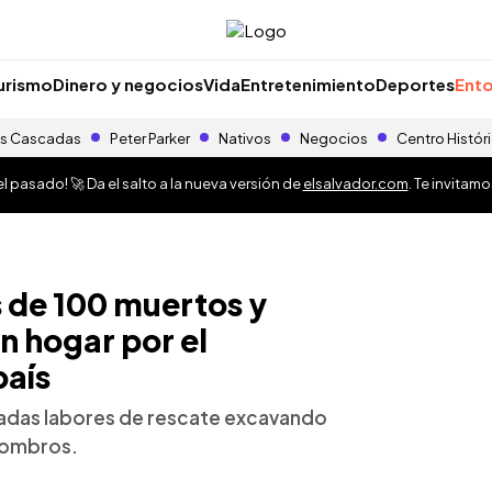
urismo
Dinero y negocios
Vida
Entretenimiento
Deportes
Ento
s Cascadas
Peter Parker
Nativos
Negocios
Centro Histór
 pasado! 🚀 Da el salto a la nueva versión de
elsalvador.com
. Te invitam
s de 100 muertos y
n hogar por el
país
radas labores de rescate excavando
scombros.