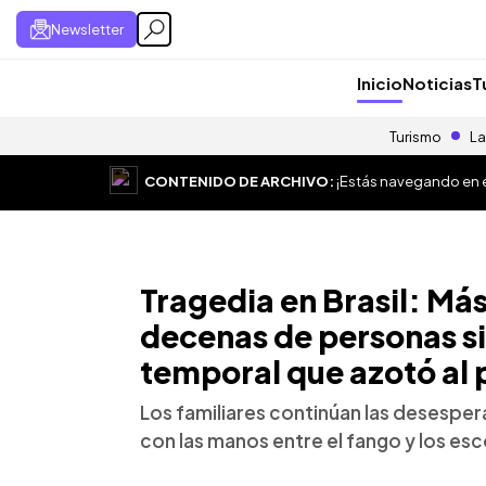
Newsletter
Inicio
Noticias
T
Turismo
La
CONTENIDO DE ARCHIVO:
¡Estás navegando en el
Tragedia en Brasil: Má
decenas de personas si
temporal que azotó al 
Los familiares continúan las desespe
con las manos entre el fango y los e