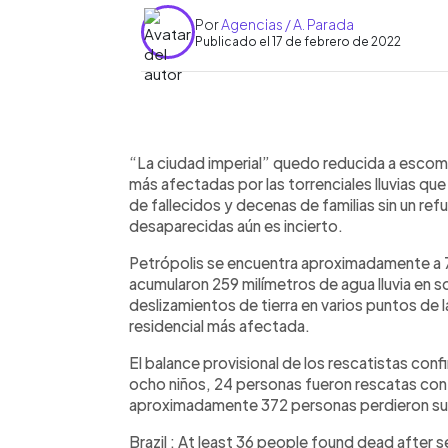
Por
Agencias / A. Parada
Publicado el 17 de febrero de 2022
0:00
Facebook
Twitter
►
Escuchar artículo
“La ciudad imperial” quedo reducida a escomb
más afectadas por las torrenciales lluvias qu
de fallecidos y decenas de familias sin un re
desaparecidas aún es incierto.
Petrópolis se encuentra aproximadamente a 7
acumularon 259 milímetros de agua lluvia en 
deslizamientos de tierra en varios puntos de la
residencial más afectada.
El balance provisional de los rescatistas conf
ocho niños, 24 personas fueron rescatas con
aproximadamente 372 personas perdieron su
Brazil : At least 36 people found dead after s