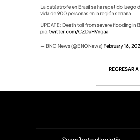
La catástrofe en Brasil se ha repetido luego 
vida de 900 personas en la región serrana.
UPDATE: Death toll from severe flooding in Br
pic.twitter.com/CZDuHVngaa
— BNO News (@BNONews)
February 16, 20
REGRESAR A
Suscríbete al boletín