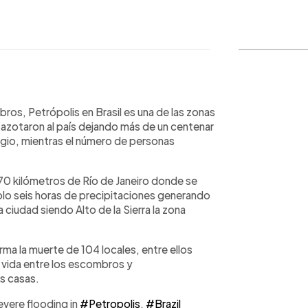
WhatsApp
Copiar link
ros, Petrópolis en Brasil es una de las zonas
e azotaron al país dejando más de un centenar
fugio, mientras el número de personas
0 kilómetros de Río de Janeiro donde se
solo seis horas de precipitaciones generando
 ciudad siendo Alto de la Sierra la zona
irma la muerte de 104 locales, entre ellos
 vida entre los escombros y
s casas.
evere flooding in
#Petropolis
,
#Brazil