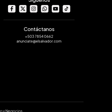
Contáctanos
+503 7854 0662
anunciate@elsalvador.com
ro y Negocios