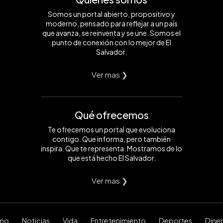
Somos un portal abierto, propositivo y
moderno, pensado para reflejar a un país
que avanza, se reinventa y se une. Somos el
punto de conexión con lo mejor de El
Salvador.
Ver mas ❯
Qué ofrecemos
Te ofrecemos un portal que evoluciona
contigo. Que informa, pero también
inspira. Que te representa. Mostramos de lo
que está hecho El Salvador.
Ver mas ❯
smo
Noticias
Vida
Entretenimiento
Deportes
Dine