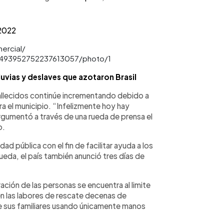
 2022
mercial/
/1493952752237613057/photo/1
uvias y deslaves que azotaron Brasil
allecidos continúe incrementando debido a
ra el municipio. “Infelizmente hoy hay
argumentó a través de una rueda de prensa el
o.
d pública con el fin de facilitar ayuda a los
ueda, el país también anunció tres días de
ción de las personas se encuentra al limite
n las labores de rescate decenas de
 sus familiares usando únicamente manos