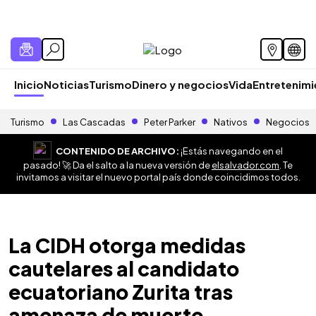
Inicio
Noticias
Turismo
Dinero y negocios
Vida
Entretenim
Turismo
Las Cascadas
Peter Parker
Nativos
Negocios
CONTENIDO DE ARCHIVO:
¡Estás navegando en el
pasado! 🚀 Da el salto a la nueva versión de
elsalvador.com
. Te
invitamos a visitar el nuevo portal país donde coincidimos todos.
La CIDH otorga medidas
cautelares al candidato
ecuatoriano Zurita tras
amenaza de muerte