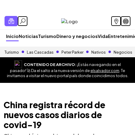
Inicio
Noticias
Turismo
Dinero y negocios
Vida
Entretenim
Turismo
Las Cascadas
Peter Parker
Nativos
Negocios
CONTENIDO DE ARCHIVO:
¡Estás navegando en el
pasado! 🚀 Da el salto a la nueva versión de
elsalvador.com
. Te
invitamos a visitar el nuevo portal país donde coincidimos todos.
China registra récord de
nuevos casos diarios de
covid-19