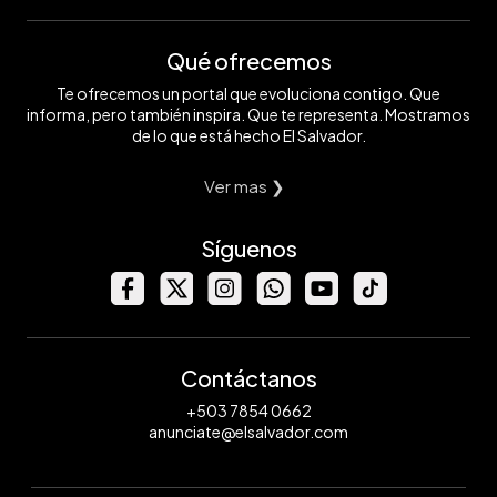
Qué ofrecemos
Te ofrecemos un portal que evoluciona contigo. Que
informa, pero también inspira. Que te representa. Mostramos
de lo que está hecho El Salvador.
Ver mas ❯
Síguenos
Contáctanos
+503 7854 0662
anunciate@elsalvador.com