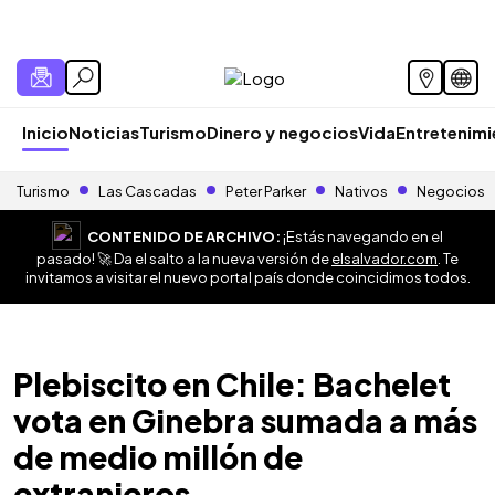
Inicio
Noticias
Turismo
Dinero y negocios
Vida
Entretenim
Turismo
Las Cascadas
Peter Parker
Nativos
Negocios
CONTENIDO DE ARCHIVO:
¡Estás navegando en el
pasado! 🚀 Da el salto a la nueva versión de
elsalvador.com
. Te
invitamos a visitar el nuevo portal país donde coincidimos todos.
Plebiscito en Chile: Bachelet
vota en Ginebra sumada a más
de medio millón de
extranjeros