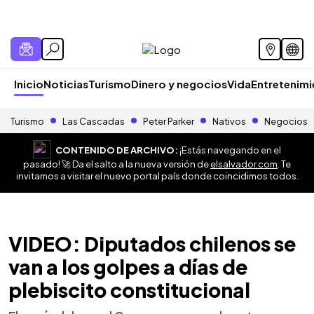
Inicio
Noticias
Turismo
Dinero y negocios
Vida
Entretenim
Turismo
Las Cascadas
Peter Parker
Nativos
Negocios
CONTENIDO DE ARCHIVO:
¡Estás navegando en el
pasado! 🚀 Da el salto a la nueva versión de
elsalvador.com
. Te
invitamos a visitar el nuevo portal país donde coincidimos todos.
VIDEO: Diputados chilenos se
van a los golpes a días de
plebiscito constitucional