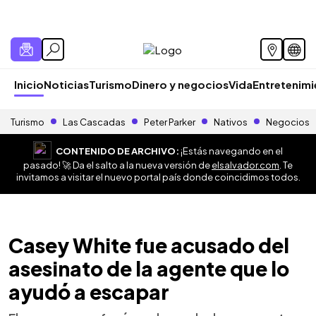
Inicio
Noticias
Turismo
Dinero y negocios
Vida
Entretenim
Turismo
Las Cascadas
Peter Parker
Nativos
Negocios
CONTENIDO DE ARCHIVO:
¡Estás navegando en el
pasado! 🚀 Da el salto a la nueva versión de
elsalvador.com
. Te
invitamos a visitar el nuevo portal país donde coincidimos todos.
Casey White fue acusado del
asesinato de la agente que lo
ayudó a escapar