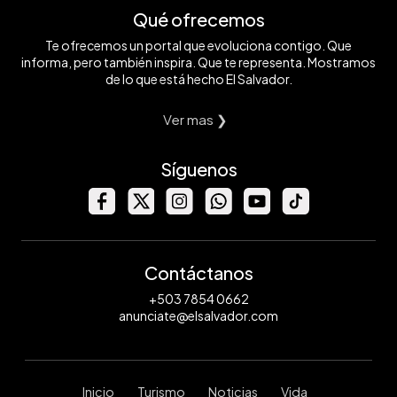
Qué ofrecemos
Te ofrecemos un portal que evoluciona contigo. Que
informa, pero también inspira. Que te representa. Mostramos
de lo que está hecho El Salvador.
Ver mas ❯
Síguenos
Contáctanos
+503 7854 0662
anunciate@elsalvador.com
Inicio
Turismo
Noticias
Vida