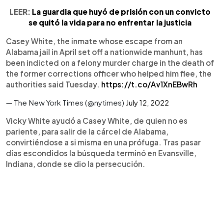
LEER:
La guardia que huyó de prisión con un convicto
se quitó la vida para no enfrentar la justicia
Casey White, the inmate whose escape from an
Alabama jail in April set off a nationwide manhunt, has
been indicted on a felony murder charge in the death of
the former corrections officer who helped him flee, the
authorities said Tuesday.
https://t.co/Av1XnEBwRh
— The New York Times (@nytimes)
July 12, 2022
Vicky White ayudó a Casey White, de quien no es
pariente, para salir de la cárcel de Alabama,
convirtiéndose a si misma en una prófuga. Tras pasar
días escondidos la búsqueda terminó en Evansville,
Indiana, donde se dio la persecución.