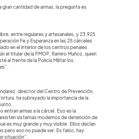
 gran cantidad de armas, la pregunta es
bre, entre regulares y artesanales, y 23.925
peración Fe y Esperanza en las 25 cárceles
ado en el interior de los centros penales
ún el titular de la PMOP, Ramiro Muñoz, quien
té al frente de la Policía Militar los
les”.
endarez, director del Centro de Prevención,
ortura, ha subrayado la importancia de la
sunto.
entran armas a la cárcel. Eso es la
día existen sistemas modernos de detención de
que es muy grande y muy visible. Ellos decían
es pero eso no puede ser. Es falso, hay
r situación”.