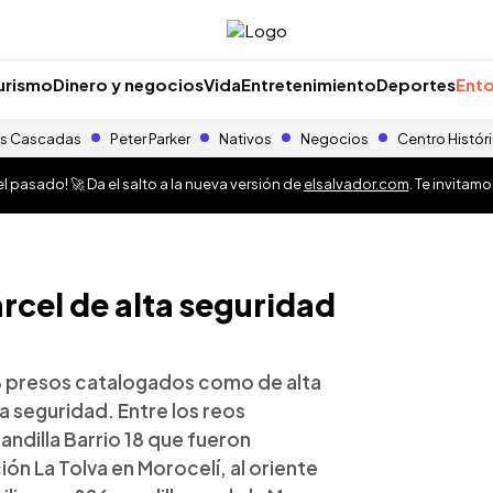
urismo
Dinero y negocios
Vida
Entretenimiento
Deportes
Ento
s Cascadas
Peter Parker
Nativos
Negocios
Centro Histór
 pasado! 🚀 Da el salto a la nueva versión de
elsalvador.com
. Te invitam
rcel de alta seguridad
8 presos catalogados como de alta
 seguridad. Entre los reos
ndilla Barrio 18 que fueron
ón La Tolva en Morocelí, al oriente