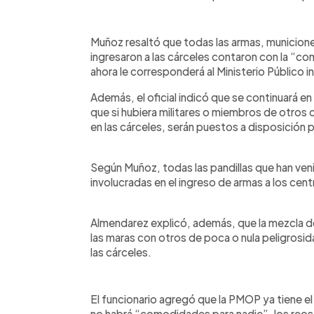
Muñoz resaltó que todas las armas, municio
ingresaron a las cárceles contaron con la “co
ahora le corresponderá al Ministerio Público i
Además, el oficial indicó que se continuará en
que si hubiera militares o miembros de otros 
en las cárceles, serán puestos a disposición 
Según Muñoz, todas las pandillas que han veni
involucradas en el ingreso de armas a los cen
Almendarez explicó, además, que la mezcla 
las maras con otros de poca o nula peligrosid
las cárceles.
El funcionario agregó que la PMOP ya tiene el 
no habrá “comodidades para nadie”, los reos 