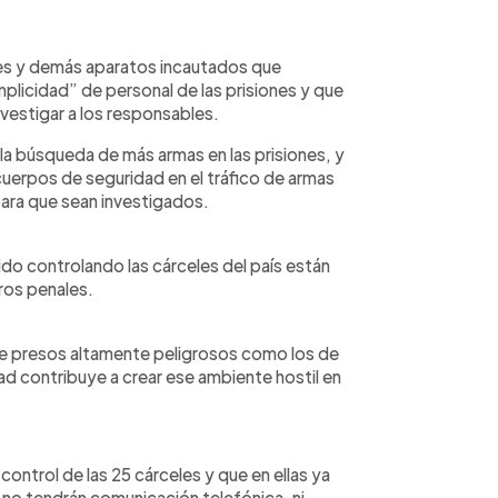
nes y demás aparatos incautados que
mplicidad” de personal de las prisiones y que
nvestigar a los responsables.
 la búsqueda de más armas en las prisiones, y
cuerpos de seguridad en el tráfico de armas
para que sean investigados.
do controlando las cárceles del país están
tros penales.
de presos altamente peligrosos como los de
ad contribuye a crear ese ambiente hostil en
control de las 25 cárceles y que en ellas ya
no tendrán comunicación telefónica, ni