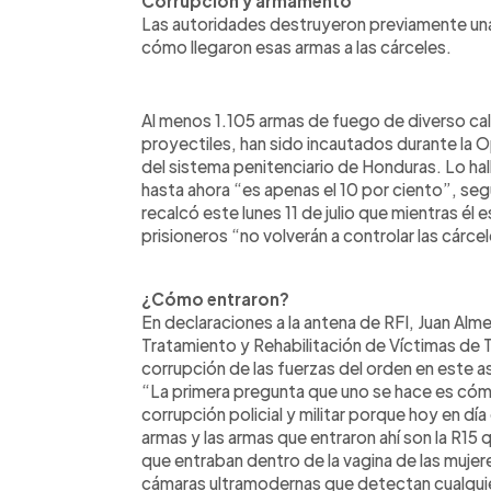
Corrupción y armamento
Las autoridades destruyeron previamente una
cómo llegaron esas armas a las cárceles.
Al menos 1.105 armas de fuego de diverso cali
proyectiles, han sido incautados durante la O
del sistema penitenciario de Honduras. Lo hall
hasta ahora “es apenas el 10 por ciento”, seg
recalcó este lunes 11 de julio que mientras él es
prisioneros “no volverán a controlar las cárce
¿Cómo entraron?
En declaraciones a la antena de RFI, Juan Alm
Tratamiento y Rehabilitación de Víctimas de T
corrupción de las fuerzas del orden en este a
“La primera pregunta que uno se hace es cómo 
corrupción policial y militar porque hoy en 
armas y las armas que entraron ahí son la R15 
que entraban dentro de la vagina de las mujer
cámaras ultramodernas que detectan cualquie