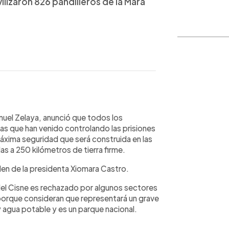
ilizaron 826 pandilleros de la Mara
WhatsApp
Copiar link
nuel Zelaya, anunció que todos los
las que han venido controlando las prisiones
máxima seguridad que será construida en las
das a 250 kilómetros de tierra firme.
den de la presidenta Xiomara Castro.
s del Cisne es rechazado por algunos sectores
porque consideran que representará un grave
y agua potable y es un parque nacional.