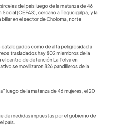
cárceles del país luego de la matanza de 46
 Social (CEFAS), cercano a Tegucigalpa, y la
 billar en el sector de Choloma, norte
 catalogados como de alta peligrosidad a
 reos trasladados hay 802 miembros de la
a el centro de detención La Tolva en
ativo se movilizaron 826 pandilleros de la
a” luego de la matanza de 46 mujeres, el 20
erie de medidas impuestas por el gobierno de
l país.