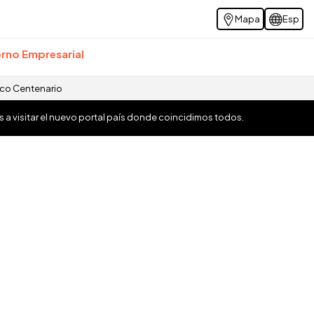
Mapa
Esp
rno Empresarial
ico Centenario
os a visitar el nuevo portal país donde coincidimos todos.