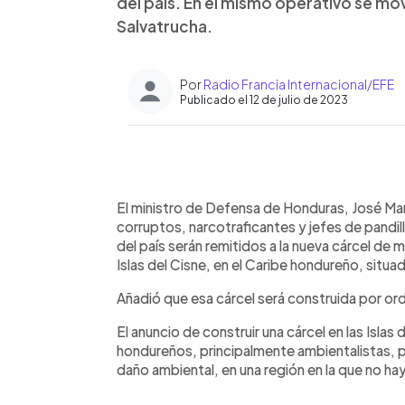
del país. En el mismo operativo se mov
Salvatrucha.
Por
Radio Francia Internacional/EFE
Publicado el 12 de julio de 2023
0:00
Facebook
Twitter
►
Escuchar artículo
El ministro de Defensa de Honduras, José Ma
corruptos, narcotraficantes y jefes de pandil
del país serán remitidos a la nueva cárcel de 
Islas del Cisne, en el Caribe hondureño, situa
Añadió que esa cárcel será construida por or
El anuncio de construir una cárcel en las Isla
hondureños, principalmente ambientalistas, 
daño ambiental, en una región en la que no ha