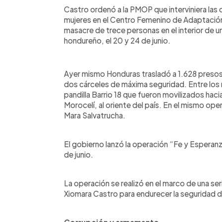
Castro ordenó a la PMOP que interviniera las 
mujeres en el Centro Femenino de Adaptación
masacre de trece personas en el interior de un
hondureño, el 20 y 24 de junio.
Ayer mismo Honduras trasladó a 1.628 presos
dos cárceles de máxima seguridad. Entre los
pandilla Barrio 18 que fueron movilizados haci
Morocelí, al oriente del país. En el mismo oper
Mara Salvatrucha.
El gobierno lanzó la operación “Fe y Esperanz
de junio.
La operación se realizó en el marco de una s
Xiomara Castro para endurecer la seguridad de