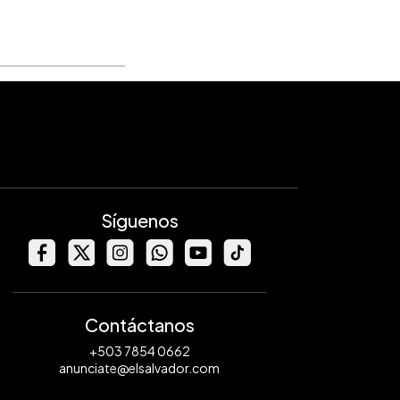
Síguenos
Contáctanos
+503 7854 0662
anunciate@elsalvador.com