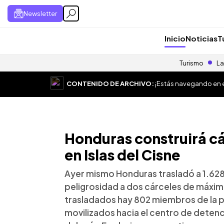
Newsletter
Inicio
Noticias
T
Turismo
La
CONTENIDO DE ARCHIVO:
¡Estás navegando en el
Honduras construirá cá
en Islas del Cisne
Ayer mismo Honduras trasladó a 1.62
peligrosidad a dos cárceles de máxima
trasladados hay 802 miembros de la pa
movilizados hacia el centro de detenci