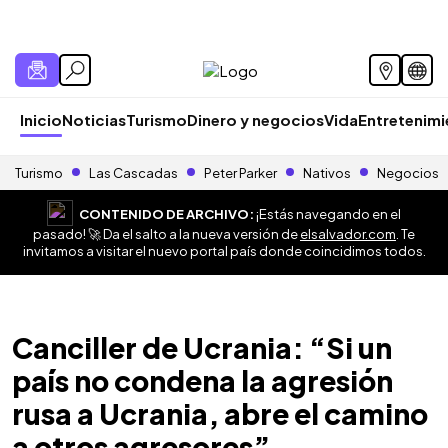
Inicio
Noticias
Turismo
Dinero y negocios
Vida
Entretenim
Turismo
Las Cascadas
Peter Parker
Nativos
Negocios
CONTENIDO DE ARCHIVO:
¡Estás navegando en el
pasado! 🚀 Da el salto a la nueva versión de
elsalvador.com
. Te
invitamos a visitar el nuevo portal país donde coincidimos todos.
Canciller de Ucrania: “Si un
país no condena la agresión
rusa a Ucrania, abre el camino
a otros agresores”