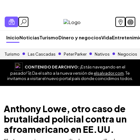
Inicio
Noticias
Turismo
Dinero y negocios
Vida
Entretenim
Turismo
Las Cascadas
Peter Parker
Nativos
Negocios
CONTENIDO DE ARCHIVO:
¡Estás navegando en el
pasado! 🚀 Da el salto a la nueva versión de
elsalvador.com
. Te
invitamos a visitar el nuevo portal país donde coincidimos todos.
Anthony Lowe, otro caso de
brutalidad policial contra un
afroamericano en EE.UU.