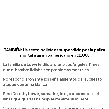
TAMBIÉN: Un sexto policía es suspendido por la paliza
mortal a un afroamericano en EE.UU.
La familia de
Lowe
le dijo al diario Los Ángeles Times
que el hombre lidiaba con problemas mentales.
No respondieron ante los señalamientos del supuesto
ataque con arma blanca.
Pero Dorothy
Lowe
, su madre, le dijo a los medios el
lunes que quería una respuesta ante su muerte.
"La forma en que mataron a mi hijo, asesinaron a mi hijo,