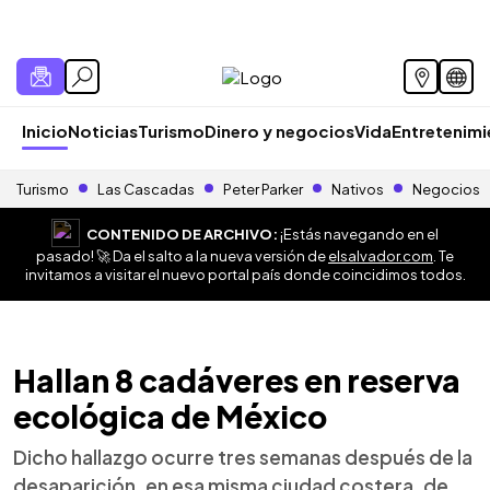
Inicio
Noticias
Turismo
Dinero y negocios
Vida
Entretenim
Turismo
Las Cascadas
Peter Parker
Nativos
Negocios
CONTENIDO DE ARCHIVO:
¡Estás navegando en el
pasado! 🚀 Da el salto a la nueva versión de
elsalvador.com
. Te
invitamos a visitar el nuevo portal país donde coincidimos todos.
Hallan 8 cadáveres en reserva
ecológica de México
Dicho hallazgo ocurre tres semanas después de la
desaparición, en esa misma ciudad costera, de