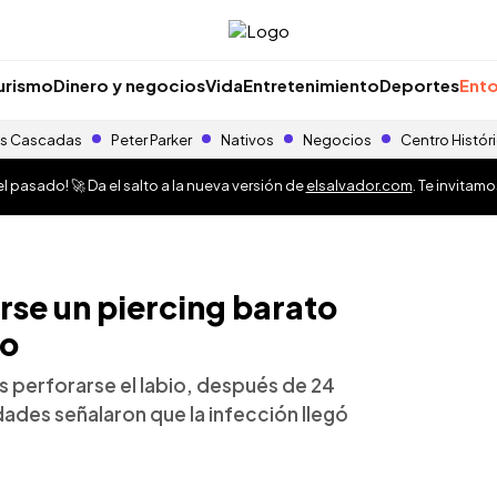
urismo
Dinero y negocios
Vida
Entretenimiento
Deportes
Ento
s Cascadas
Peter Parker
Nativos
Negocios
Centro Histór
 pasado! 🚀 Da el salto a la nueva versión de
elsalvador.com
. Te invitam
se un piercing barato
ro
s perforarse el labio, después de 24
dades señalaron que la infección llegó