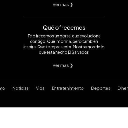
Ver mas ❯
Qué ofrecemos
Te ofrecemos un portal que evoluciona
contigo. Que informa, pero también
inspira. Que te representa. Mostramos de lo
que está hecho El Salvador.
Ver mas ❯
smo
Noticias
Vida
Entretenimiento
Deportes
Dine