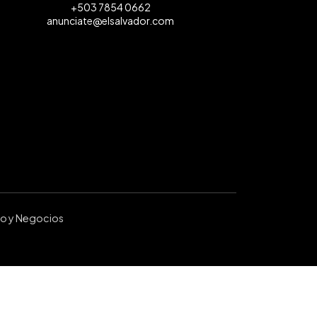
+503 7854 0662
anunciate@elsalvador.com
ro y Negocios