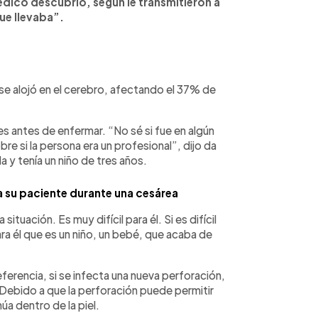
médico descubrió, según le transmitieron a
que llevaba”.
 se alojó en el cerebro, afectando el 37% de
s antes de enfermar. “No sé si fue en algún
e si la persona era un profesional”, dijo da
da y tenía un niño de tres años.
a su paciente durante una cesárea
tuación. Es muy difícil para él. Si es difícil
a él que es un niño, un bebé, que acaba de
ferencia, si se infecta una nueva perforación,
 Debido a que la perforación puede permitir
núa dentro de la piel.