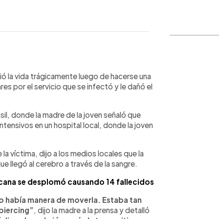
WhatsApp
Copiar link
ió la vida trágicamente luego de hacerse una
res por el servicio que se infectó y le dañó el
sil, donde la madre de la joven señaló que
tensivos en un hospital local, donde la joven
 la víctima, dijo a los medios locales que la
e llegó al cerebro a través de la sangre.
icana se desplomó causando 14 fallecidos
o había manera de moverla. Estaba tan
piercing”
, dijo la madre a la prensa y detalló