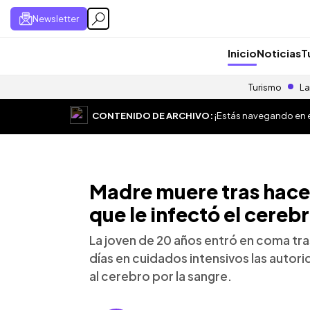
Newsletter
Inicio
Noticias
T
Turismo
La
CONTENIDO DE ARCHIVO:
¡Estás navegando en el
Madre muere tras hacer
que le infectó el cereb
La joven de 20 años entró en coma tra
días en cuidados intensivos las autori
al cerebro por la sangre.