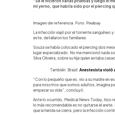
“Se le hicieron varias pruebas y luego el 
mi yerno, que habría sido por el piercing 
Imagen de referencia. Foto: Pixabay
La infección viajó por el torrente sanguíneo y
este, detallaron los familiares.
Souza se había colocado el piercing dos mese
lugar especializado. No me mencionó nada sobr
Silva Oliveira, sobre su hija quien estaba casa
También: Brasil:
Anestesista violó 
“Con lo pequeño que es, vio a su madre en esa si
para nosotros que somos adultos, imagina par
empezar su vida”, concluyó.
Ante lo ocurrido, Medical News Today, hizo re
lo más recomendable es no quitarse el arete.
que la herida se cierra, pero la infección conti