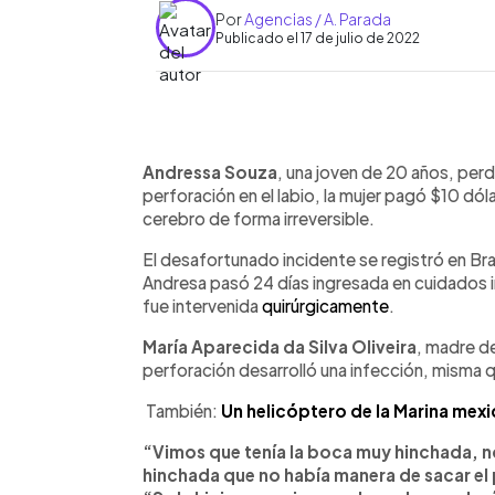
Por
Agencias / A. Parada
Publicado el 17 de julio de 2022
0:00
Facebook
Twitter
►
Escuchar artículo
Andressa Souza
, una joven de 20 años, perd
perforación en el labio, la mujer pagó $10 dóla
cerebro de forma irreversible.
El desafortunado incidente se registró en Bra
Andresa pasó 24 días ingresada en cuidados in
fue intervenida
quirúrgicamente
.
María Aparecida da Silva Oliveira
, madre de
perforación desarrolló una infección, misma qu
También:
Un helicóptero de la Marina mex
“Vimos que tenía la boca muy hinchada, n
hinchada que no había manera de sacar el 