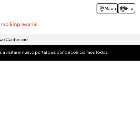
Mapa
Esp
rno Empresarial
ico Centenario
os a visitar el nuevo portal país donde coincidimos todos.