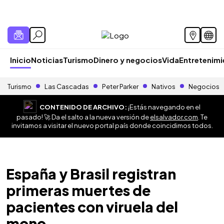
Inicio
Noticias
Turismo
Dinero y negocios
Vida
Entretenim
Turismo
Las Cascadas
Peter Parker
Nativos
Negocios
CONTENIDO DE ARCHIVO:
¡Estás navegando en el
pasado! 🚀 Da el salto a la nueva versión de
elsalvador.com
. Te
invitamos a visitar el nuevo portal país donde coincidimos todos.
España y Brasil registran
primeras muertes de
pacientes con viruela del
mono