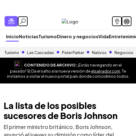
Inicio
Noticias
Turismo
Dinero y negocios
Vida
Entretenim
Turismo
Las Cascadas
Peter Parker
Nativos
Negocios
CONTENIDO DE ARCHIVO:
¡Estás navegando en el
pasado! 🚀 Da el salto a la nueva versión de
elsalvador.com
. Te
invitamos a visitar el nuevo portal país donde coincidimos todos.
La lista de los posibles
sucesores de Boris Johnson
El primer ministro británico, Boris Johnson,
anunció el jueves su dimisión como líder del