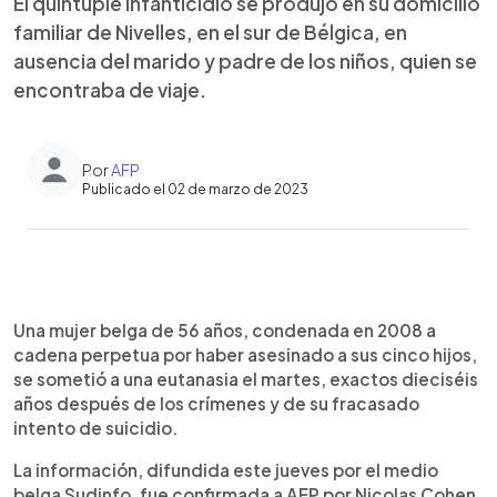
El quíntuple infanticidio se produjo en su domicilio
familiar de Nivelles, en el sur de Bélgica, en
ausencia del marido y padre de los niños, quien se
encontraba de viaje.
Por
AFP
Publicado el 02 de marzo de 2023
0:00
►
Escuchar artículo
Una mujer belga de 56 años, condenada en 2008 a
cadena perpetua por haber asesinado a sus cinco hijos,
se sometió a una eutanasia el martes, exactos dieciséis
años después de los crímenes y de su fracasado
intento de suicidio.
La información, difundida este jueves por el medio
belga Sudinfo, fue confirmada a AFP por Nicolas Cohen,