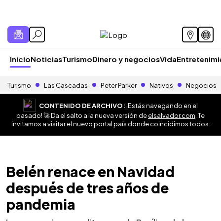
Inicio
Noticias
Turismo
Dinero y negocios
Vida
Entretenim
Turismo
Las Cascadas
Peter Parker
Nativos
Negocios
CONTENIDO DE ARCHIVO:
¡Estás navegando en el
pasado! 🚀 Da el salto a la nueva versión de
elsalvador.com
. Te
invitamos a visitar el nuevo portal país donde coincidimos todos.
Belén renace en Navidad
después de tres años de
pandemia