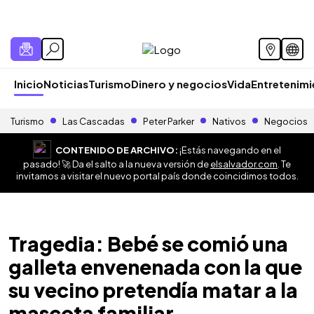
Inicio
Noticias
Turismo
Dinero y negocios
Vida
Entretenim
Turismo
Las Cascadas
Peter Parker
Nativos
Negocios
CONTENIDO DE ARCHIVO:
¡Estás navegando en el
pasado! 🚀 Da el salto a la nueva versión de
elsalvador.com
. Te
invitamos a visitar el nuevo portal país donde coincidimos todos.
Tragedia: Bebé se comió una
galleta envenenada con la que
su vecino pretendía matar a la
mascota familiar