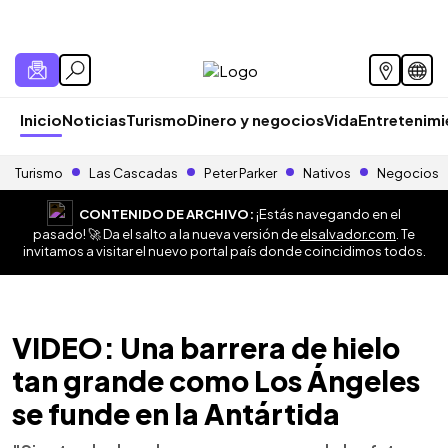
Inicio
Noticias
Turismo
Dinero y negocios
Vida
Entretenim
Turismo
Las Cascadas
Peter Parker
Nativos
Negocios
CONTENIDO DE ARCHIVO:
¡Estás navegando en el
pasado! 🚀 Da el salto a la nueva versión de
elsalvador.com
. Te
invitamos a visitar el nuevo portal país donde coincidimos todos.
VIDEO: Una barrera de hielo
tan grande como Los Ángeles
se funde en la Antártida