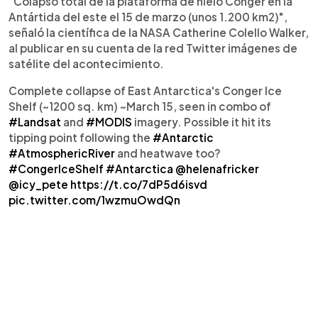
"Colapso total de la plataforma de hielo Conger en la
Antártida del este el 15 de marzo (unos 1.200 km2)",
señaló la científica de la NASA Catherine Colello Walker,
al publicar en su cuenta de la red Twitter imágenes de
satélite del acontecimiento.
Complete collapse of East Antarctica's Conger Ice
Shelf (~1200 sq. km) ~March 15, seen in combo of
#Landsat
and
#MODIS
imagery. Possible it hit its
tipping point following the
#Antarctic
#AtmosphericRiver
and heatwave too?
#CongerIceShelf
#Antarctica
@helenafricker
@icy_pete
https://t.co/7dP5d6isvd
pic.twitter.com/1wzmuOwdQn