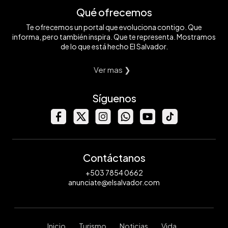
Qué ofrecemos
Te ofrecemos un portal que evoluciona contigo. Que
informa, pero también inspira. Que te representa. Mostramos
de lo que está hecho El Salvador.
Ver mas ❯
Síguenos
Contáctanos
+503 7854 0662
anunciate@elsalvador.com
Inicio
Turismo
Noticias
Vida