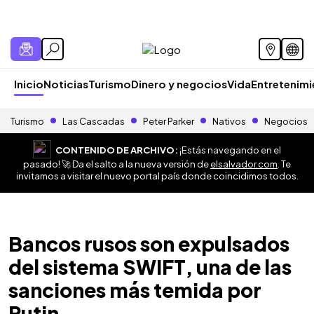
Inicio
Noticias
Turismo
Dinero y negocios
Vida
Entretenim
Turismo
Las Cascadas
Peter Parker
Nativos
Negocios
CONTENIDO DE ARCHIVO:
¡Estás navegando en el
pasado! 🚀 Da el salto a la nueva versión de
elsalvador.com
. Te
invitamos a visitar el nuevo portal país donde coincidimos todos.
Bancos rusos son expulsados
del sistema SWIFT, una de las
sanciones más temida por
Putin