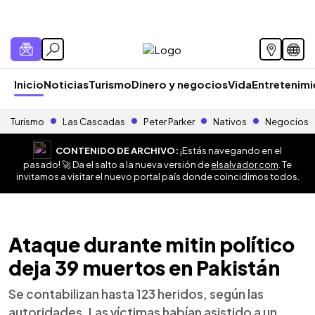
Inicio
Noticias
Turismo
Dinero y negocios
Vida
Entretenim
Turismo
Las Cascadas
Peter Parker
Nativos
Negocios
CONTENIDO DE ARCHIVO:
¡Estás navegando en el
pasado! 🚀 Da el salto a la nueva versión de
elsalvador.com
. Te
invitamos a visitar el nuevo portal país donde coincidimos todos.
Ataque durante mitin político
deja 39 muertos en Pakistán
Se contabilizan hasta 123 heridos, según las
autoridades. Las víctimas habían asistido a un