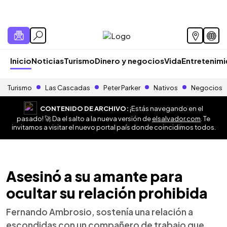
Inicio
Noticias
Turismo
Dinero y negocios
Vida
Entretenim
Turismo
Las Cascadas
Peter Parker
Nativos
Negocios
CONTENIDO DE ARCHIVO:
¡Estás navegando en el
pasado! 🚀 Da el salto a la nueva versión de
elsalvador.com
. Te
invitamos a visitar el nuevo portal país donde coincidimos todos.
Asesinó a su amante para
ocultar su relación prohibida
Fernando Ambrosio, sostenía una relación a
escondidas con un compañero de trabajo que