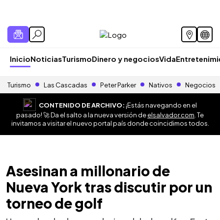
Inicio
Noticias
Turismo
Dinero y negocios
Vida
Entretenim
Turismo
Las Cascadas
Peter Parker
Nativos
Negocios
CONTENIDO DE ARCHIVO:
¡Estás navegando en el
pasado! 🚀 Da el salto a la nueva versión de
elsalvador.com
. Te
invitamos a visitar el nuevo portal país donde coincidimos todos.
Asesinan a millonario de
Nueva York tras discutir por un
torneo de golf