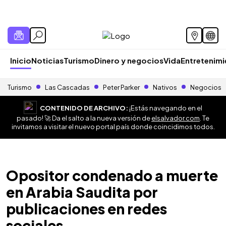
Inicio
Noticias
Turismo
Dinero y negocios
Vida
Entretenim
Turismo
Las Cascadas
Peter Parker
Nativos
Negocios
CONTENIDO DE ARCHIVO:
¡Estás navegando en el
pasado! 🚀 Da el salto a la nueva versión de
elsalvador.com
. Te
invitamos a visitar el nuevo portal país donde coincidimos todos.
Opositor condenado a muerte
en Arabia Saudita por
publicaciones en redes
sociales