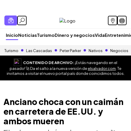
Inicio
Noticias
Turismo
Dinero y negocios
Vida
Entretenim
Turismo
Las Cascadas
Peter Parker
Nativos
Negocios
CONTENIDO DE ARCHIVO:
¡Estás navegando en el
pasado! 🚀 Da el salto a la nueva versión de
elsalvador.com
. Te
invitamos a visitar el nuevo portal país donde coincidimos todos.
Anciano choca con un caimán
en carretera de EE.UU. y
ambos mueren