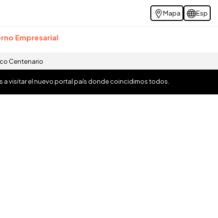
Mapa
Esp
rno Empresarial
ico Centenario
os a visitar el nuevo portal país donde coincidimos todos.