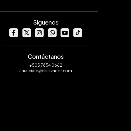
Síguenos
Contáctanos
+503 7854 0662
anunciate@elsalvador.com