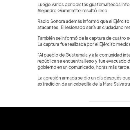
Luego varios periodistas guatemaltecos info
Alejandro Giammattei resultó ileso.
Radio Sonora además informó que el Ejército 
atacantes. El lesionado sería un ciudadano m
También se informó de la captura de cuatro
La captura fue realizada por el Ejército mexica
"Al pueblo de Guatemala y a la comunidad int
república se encuentra ileso y fue evacuado d
gobierno en un comunicado, horas más tarde
La agresión armada se dio un día después que 
extradición de un cabecilla de la Mara Salvat