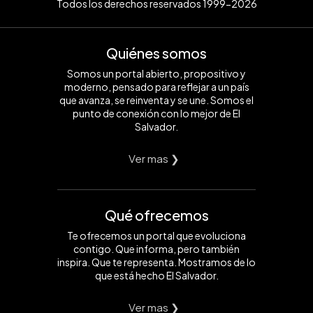
Todos los derechos reservados 1999-2026
Quiénes somos
Somos un portal abierto, propositivo y
moderno, pensado para reflejar a un país
que avanza, se reinventa y se une. Somos el
punto de conexión con lo mejor de El
Salvador.
Ver mas ❯
Qué ofrecemos
Te ofrecemos un portal que evoluciona
contigo. Que informa, pero también
inspira. Que te representa. Mostramos de lo
que está hecho El Salvador.
Ver mas ❯