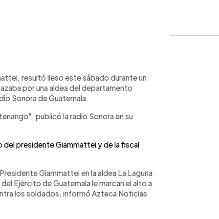
WhatsApp
Copiar link
ttei, resultó ileso este sábado durante un
lazaba por una aldea del departamento
dio Sonora de Guatemala.
enango", publicó la radio Sonora en su
o del presidente Giammattei y de la fiscal
l Presidente Giammattei en la aldea La Laguna
l Ejército de Guatemala le marcan el alto a
ontra los soldados, informó Azteca Noticias