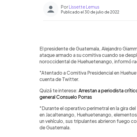
Por
Lissette Lemus
Publicado el 30 de julio de 2022
0:00
Facebook
Twitter
►
Escuchar artículo
El presidente de Guatemala, Alejandro Giamma
ataque armado a su comitiva cuando se desp
noroccidental de Huehuetenango, informó ra
"Atentado a Comitiva Presidencial en Huehuet
cuenta de Twitter.
Quizá te interese:
Arrestan a periodista crític
general Consuelo Porras
"Durante el operativo perimetral en la gira de
en Jacaltenango, Huehuetenango, elementos de
un vehículo, sus tripulantes abrieron fuego c
de Guatemala.