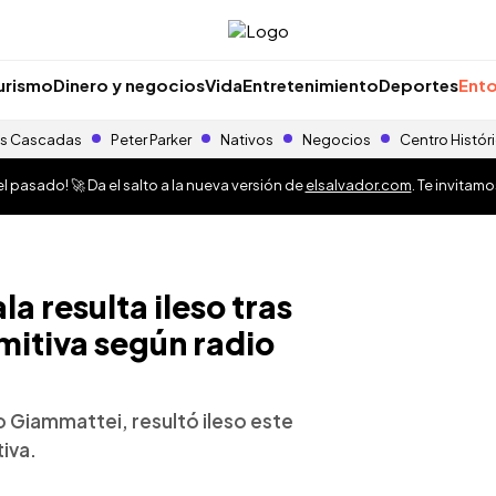
urismo
Dinero y negocios
Vida
Entretenimiento
Deportes
Ento
s Cascadas
Peter Parker
Nativos
Negocios
Centro Histór
 pasado! 🚀 Da el salto a la nueva versión de
elsalvador.com
. Te invitam
a resulta ileso tras
mitiva según radio
 Giammattei, resultó ileso este
iva.