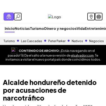
Inicio
Noticias
Turismo
Dinero y negocios
Vida
Entretenim
Turismo
Las Cascadas
Peter Parker
Nativos
Negocios
CONTENIDO DE ARCHIVO:
¡Estás navegando en el
pasado! 🚀 Da el salto a la nueva versión de
elsalvador.com
. Te
invitamos a visitar el nuevo portal país donde coincidimos todos.
Alcalde hondureño detenido
por acusaciones de
narcotráfico