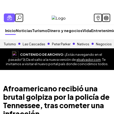
Inicio
Noticias
Turismo
Dinero y negocios
Vida
Entretenim
Turismo
Las Cascadas
Peter Parker
Nativos
Negocios
CONTENIDO DE ARCHIVO:
¡Estás navegando en el
pasado! 🚀 Da el salto a la nueva versión de
elsalvador.com
. Te
invitamos a visitar el nuevo portal país donde coincidimos todos.
Afroamericano recibió una
brutal golpiza por la policía de
Tennessee, tras cometer una
infracción