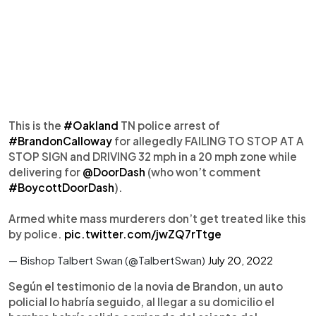
This is the
#Oakland
TN police arrest of
#BrandonCalloway
for allegedly FAILING TO STOP AT A
STOP SIGN and DRIVING 32 mph in a 20 mph zone while
delivering for
@DoorDash
(who won’t comment
#BoycottDoorDash
).
Armed white mass murderers don’t get treated like this
by police.
pic.twitter.com/jwZQ7rTtge
— Bishop Talbert Swan (@TalbertSwan)
July 20, 2022
Según el testimonio de la novia de Brandon, un auto
policial lo habría seguido, al llegar a su domicilio el