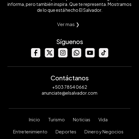
informa, pero también inspira. Que te representa. Mostramos
de lo que está hecho El Salvador.
Ver mas ❯
Síguenos
Contáctanos
+503 7854 0662
anunciate@elsalvador.com
Inicio
Turismo
Noticias
Vida
Entretenimiento
Deportes
Dinero y Negocios