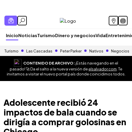
Inicio
Noticias
Turismo
Dinero y negocios
Vida
Entretenim
Turismo
Las Cascadas
Peter Parker
Nativos
Negocios
CONTENIDO DE ARCHIVO:
¡Estás navegando en el
pasado! 🚀 Da el salto a la nueva versión de
elsalvador.com
. Te
invitamos a visitar el nuevo portal país donde coincidimos todos.
Adolescente recibió 24
impactos de bala cuando se
dirigía a comprar golosinas en
Chicago