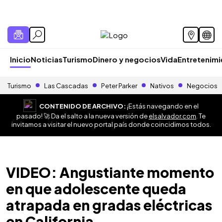
Inicio
Noticias
Turismo
Dinero y negocios
Vida
Entretenim
Turismo
Las Cascadas
Peter Parker
Nativos
Negocios
CONTENIDO DE ARCHIVO:
¡Estás navegando en el
pasado! 🚀 Da el salto a la nueva versión de
elsalvador.com
. Te
invitamos a visitar el nuevo portal país donde coincidimos todos.
VIDEO: Angustiante momento
en que adolescente queda
atrapada en gradas eléctricas
en California