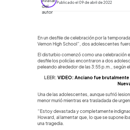
Publicado el 09 de abril de 2022
0:00
Facebook
Twitter
►
Escuchar artículo
En un desfile de celebración por la tempor
Vernon High School”, dos adolescentes fueron
El disturbio comenzó como una celebración en t
desfile los policías encontraron a dos adoles
peleando alrededor de las 3:55 p.m., según 
LEER:
VIDEO: Anciano fue brutalmente a
Nueva
Una de las adolescentes, aunque sufrió lesion
menor murió mientras era trasladada de urgenc
“Estoy devastada y completamente indignada
Howard, al lamentar que, lo que se supone iba 
una tragedia.