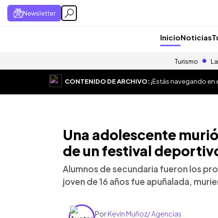
Newsletter
Inicio
Noticias
T
Turismo
La
CONTENIDO DE ARCHIVO:
¡Estás navegando en el
Una adolescente murió
de un festival deportiv
Alumnos de secundaria fueron los prot
joven de 16 años fue apuñalada, murien
Por
Kevin Muñoz/ Agencias