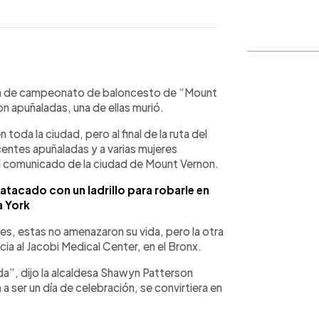
WhatsApp
Copiar link
ada de campeonato de baloncesto de “Mount
 apuñaladas, una de ellas murió.
oda la ciudad, pero al final de la ruta del
centes apuñaladas y a varias mujeres
el comunicado de la ciudad de Mount Vernon.
tacado con un ladrillo para robarle en
 York
es, estas no amenazaron su vida, pero la otra
ia al Jacobi Medical Center, en el Bronx.
”, dijo la alcaldesa Shawyn Patterson
a ser un día de celebración, se convirtiera en