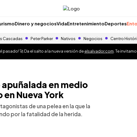
urismo
Dinero y negocios
Vida
Entretenimiento
Deportes
Ento
s Cascadas
Peter Parker
Nativos
Negocios
Centro Histór
 pasado! 🚀 Da el salto a la nueva versión de
elsalvador.com
. Te invitam
 apuñalada en medio
o en Nueva York
agonistas de una pelea en la que la
do por la fatalidad de la herida.