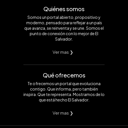
Quiénes somos
Somos un portal abierto, propositivo y
moderno, pensado para reflejar a un país
que avanza, se reinventa y se une. Somos el
punto de conexión con lo mejor de El
Salvador.
Ver mas ❯
Qué ofrecemos
Te ofrecemos un portal que evoluciona
contigo. Que informa, pero también
inspira. Que te representa. Mostramos de lo
que está hecho El Salvador.
Ver mas ❯