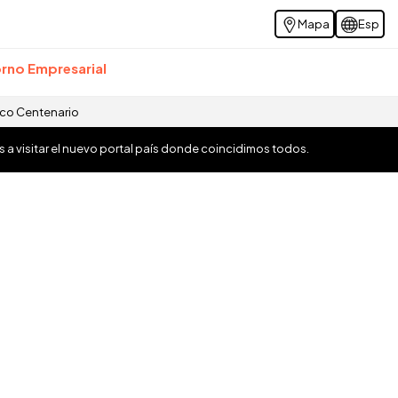
Mapa
Esp
rno Empresarial
ico Centenario
os a visitar el nuevo portal país donde coincidimos todos.