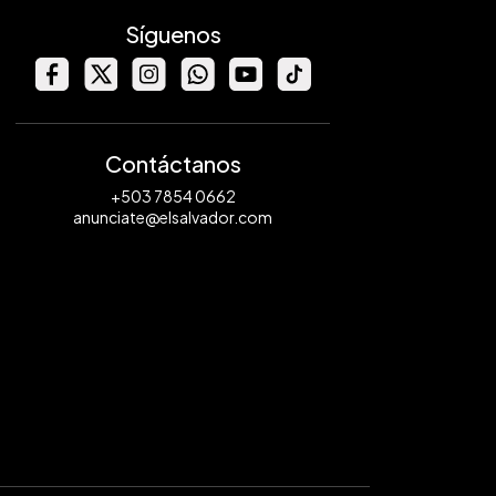
Síguenos
Contáctanos
+503 7854 0662
anunciate@elsalvador.com