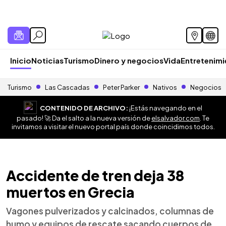
Inicio
Noticias
Turismo
Dinero y negocios
Vida
Entretenim
Turismo
Las Cascadas
Peter Parker
Nativos
Negocios
CONTENIDO DE ARCHIVO:
¡Estás navegando en el
pasado! 🚀 Da el salto a la nueva versión de
elsalvador.com
. Te
invitamos a visitar el nuevo portal país donde coincidimos todos.
Accidente de tren deja 38
muertos en Grecia
Vagones pulverizados y calcinados, columnas de
humo y equipos de rescate sacando cuerpos de