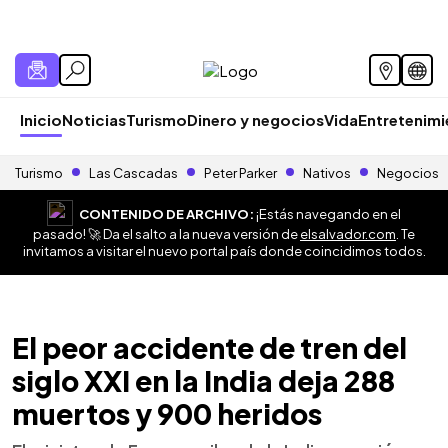
Inicio
Noticias
Turismo
Dinero y negocios
Vida
Entretenim
Turismo
Las Cascadas
Peter Parker
Nativos
Negocios
CONTENIDO DE ARCHIVO:
¡Estás navegando en el
pasado! 🚀 Da el salto a la nueva versión de
elsalvador.com
. Te
invitamos a visitar el nuevo portal país donde coincidimos todos.
El peor accidente de tren del
siglo XXI en la India deja 288
muertos y 900 heridos