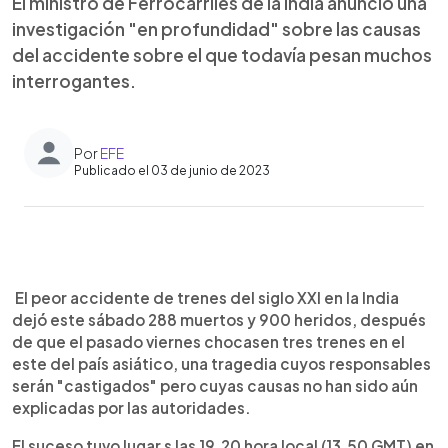
El ministro de Ferrocarriles de la India anunció una
investigación "en profundidad" sobre las causas
del accidente sobre el que todavía pesan muchos
interrogantes.
Por
EFE
Publicado el 03 de junio de 2023
0:00
►
Escuchar artículo
El peor accidente de trenes del siglo XXI en la India
dejó este sábado 288 muertos y 900 heridos, después
de que el pasado viernes chocasen tres trenes en el
este del país asiático, una tragedia cuyos responsables
serán "castigados" pero cuyas causas no han sido aún
explicadas por las autoridades.
El suceso tuvo lugar s las 19.20 hora local (13.50 GMT) en