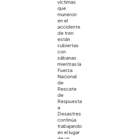
víctimas
que
murieron
en el
accidente
de tren
están
cubiertas
con
sábanas
mientras la
Fuerza
Nacional
de
Rescate
de
Respuesta
a
Desastres
continúa
trabajando
en el lugar
de un