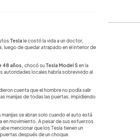
WhatsApp
Copiar link
autos
Tesla
le costó la vida a un doctor,
, luego de quedar atrapado en el interior de
e 48 años,
chocó su
Tesla Model S
en la
autoridades locales habría sobrevivido al
dieron cuenta que el hombre no podía salir
 las manijas de todas las puertas, impidiendo
manijas se abran solo cuando el auto está
a en movimiento. A pesar de sus esfuerzos
 cabe mencionar que los Tesla tienen un
 puertas después de un choque.