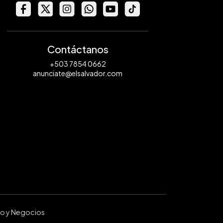
Contáctanos
+503 7854 0662
anunciate@elsalvador.com
ro y Negocios