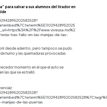
a” para salvar a sus alumnos del tirador en
lde
1102942895202582528?
eetembed%7Ctwterm%5E11029428952025
url=https%3A%2F%2Fwww.viveusa.mx%2
sla-tras-fallo-en-las-manijas-de-las-
 abrir desde adentro, pero tampoco se pudo.
ión de humo y las quemaduras provocadas
emecedor momento en el que el auto se
en las que se estrelló.
mercial/
1102942895202582528?
etembed%7Ctwterm%5E1102942895202582528%7Ctwgr%5E
s-manijas-de-las-puertas