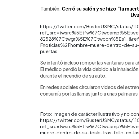
También:
Cerró su salón y se hizo “la muert
Uva
https://twitter.com/BusterUSMC/status/
ref_src=twsrc%5Etfw%7Ctwcamp%5Etw
82528%7Ctwgr%5E%7Ctwcon%5Es1_&ref_
Fnoticias%2Fhombre-muere-dentro-de-su-te
puertas
Se intentó incluso romper las ventanas para
El médico perdió la vida debido a la inhalac
durante el incendio de su auto.
En redes sociales circularon videos del estr
consumía por las llamas junto a unas palmeras 
Foto: Imagen de carácter ilustrativo y no co
https://twitter.com/BusterUSMC/status/
ref_src=twsrc%5Etfw%7Ctwcamp%5Etwe
muere-dentro-de-su-tesla-tras-fallo-en-la