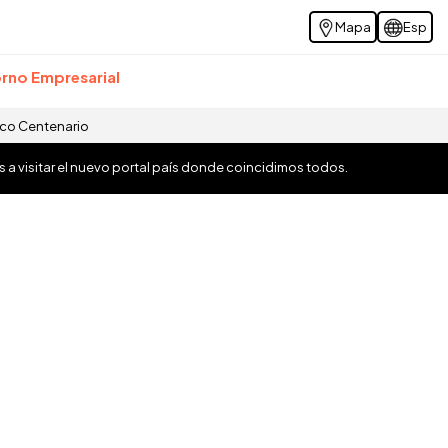
Mapa
Esp
rno Empresarial
ico Centenario
os a visitar el nuevo portal país donde coincidimos todos.