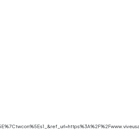
%7Ctwcon%5Es1_&ref_url=https%3A%2F%2Fwww.viveusa.