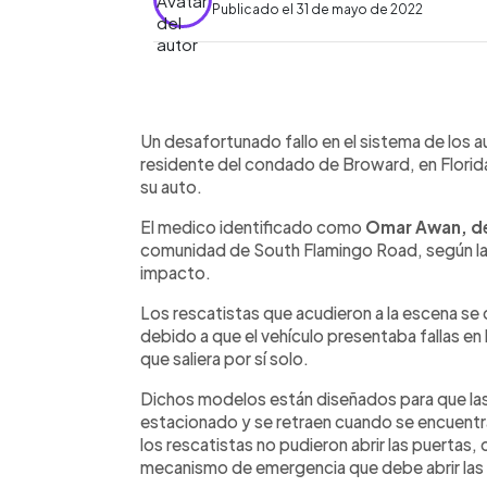
Publicado el 31 de mayo de 2022
0:00
Facebook
Twitter
►
Escuchar artículo
Un desafortunado fallo en el sistema de los 
residente del condado de Broward, en Florida
su auto.
El medico identificado como
Omar Awan, d
comunidad de South Flamingo Road, según las 
impacto.
Los rescatistas que acudieron a la escena se 
debido a que el vehículo presentaba fallas en
que saliera por sí solo.
Dichos modelos están diseñados para que las 
estacionado y se retraen cuando se encuentr
los rescatistas no pudieron abrir las puertas,
mecanismo de emergencia que debe abrir las