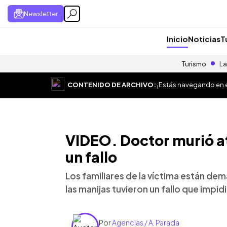
Newsletter
Inicio
Noticias
T
Turismo
La
CONTENIDO DE ARCHIVO:
¡Estás navegando en el
VIDEO. Doctor murió at
un fallo
Los familiares de la víctima están d
las manijas tuvieron un fallo que impid
Por
Agencias / A. Parada