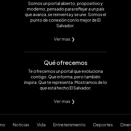
Somos un portal abierto, propositivo y
moderno, pensado para reflejar a un país
que avanza, se reinventa y se une. Somos el
punto de conexión con lo mejor de El
Salvador.
Ver mas ❯
Qué ofrecemos
Te ofrecemos un portal que evoluciona
contigo. Que informa, pero también
inspira. Que te representa. Mostramos de lo
que está hecho El Salvador.
Ver mas ❯
smo
Noticias
Vida
Entretenimiento
Deportes
Dine