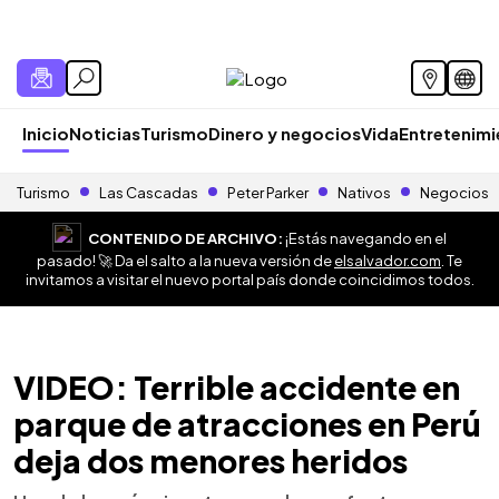
Inicio
Noticias
Turismo
Dinero y negocios
Vida
Entretenim
Turismo
Las Cascadas
Peter Parker
Nativos
Negocios
CONTENIDO DE ARCHIVO:
¡Estás navegando en el
pasado! 🚀 Da el salto a la nueva versión de
elsalvador.com
. Te
invitamos a visitar el nuevo portal país donde coincidimos todos.
VIDEO: Terrible accidente en
parque de atracciones en Perú
deja dos menores heridos