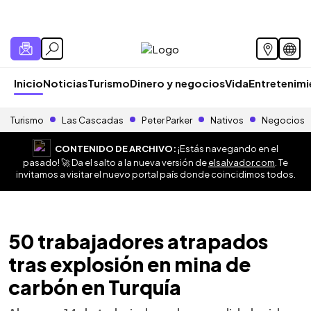
Inicio
Noticias
Turismo
Dinero y negocios
Vida
Entretenim
Turismo
Las Cascadas
Peter Parker
Nativos
Negocios
CONTENIDO DE ARCHIVO:
¡Estás navegando en el
pasado! 🚀 Da el salto a la nueva versión de
elsalvador.com
. Te
invitamos a visitar el nuevo portal país donde coincidimos todos.
50 trabajadores atrapados
tras explosión en mina de
carbón en Turquía