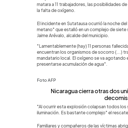
matara a 11 trabajadores, las posibilidades d
la falta de oxígeno.
El incidente en Sutatausa ocurrió la noche de
metano" que estalló en un complejo de siete 
Jaime Arévalo, alcalde del municipio.
"Lamentablemente (hay) 11 personas fallecid
encuentran los organismos de socorro (...) tr
mandatario local. El oxígeno se va agotando
presentarse acumulación de agua".
Foto AFP
Nicaragua cierra otras dos un
decomisa
"Al ocurrir esta explosión colapsan todos lo
iluminación. Es bastante complejo" el rescat
Familiares y compañeros de las víctimas abr