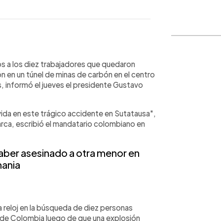
WhatsApp
Copiar link
 a los diez trabajadores que quedaron
ón en un túnel de minas de carbón en el centro
s, informó el jueves el presidente Gustavo
ida en este trágico accidente en Sutatausa",
ca, escribió el mandatario colombiano en
haber asesinado a otra menor en
ania
 reloj en la búsqueda de diez personas
o de Colombia luego de que una explosión