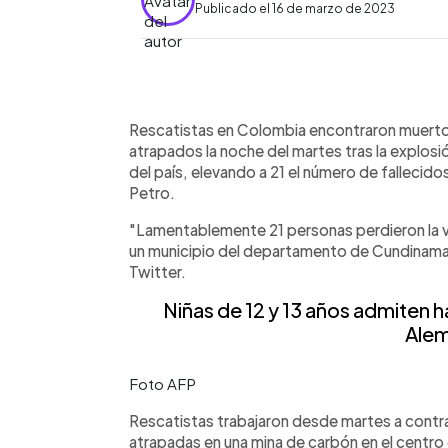
Publicado el 16 de marzo de 2023
0:00
Facebook
Twitter
►
Escuchar artículo
Rescatistas en Colombia encontraron muertos
atrapados la noche del martes tras la explosi
del país, elevando a 21 el número de fallecido
Petro.
"Lamentablemente 21 personas perdieron la v
un municipio del departamento de Cundinamar
Twitter.
Niñas de 12 y 13 años admiten 
Alem
Foto AFP
Rescatistas trabajaron desde martes a contra
atrapadas en una mina de carbón en el centr