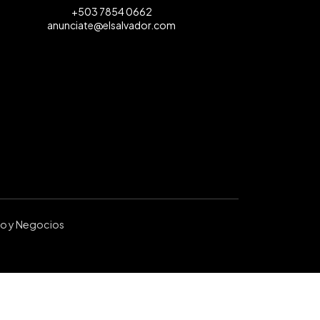
+503 7854 0662
anunciate@elsalvador.com
ro y Negocios