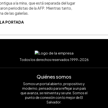
ntigua a la mina, que está separada del lugar
aron periodistas de la AFP. Mientras tanto,
a de las galerías.
 LA PORTADA
Todos los derechos reservados 1999-2026
Quiénes somos
Somos un portal abierto, propositivo y
moderno, pensado para reflejar a un país
que avanza, se reinventa y se une. Somos el
punto de conexión con lo mejor de El
Salvador.