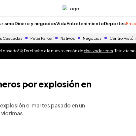
urismo
Dinero y negocios
Vida
Entretenimiento
Deportes
Ento
s Cascadas
Peter Parker
Nativos
Negocios
Centro Histór
 pasado! 🚀 Da el salto a la nueva versión de
elsalvador.com
. Te invitam
neros por explosión en
a explosión el martes pasado en un
 víctimas.