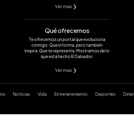
Ver mas ❯
Qué ofrecemos
Te ofrecemos un portal que evoluciona
contigo. Que informa, pero también
inspira. Que te representa. Mostramos de lo
que está hecho El Salvador.
Ver mas ❯
smo
Noticias
Vida
Entretenimiento
Deportes
Dine