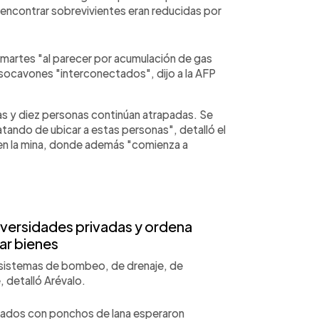
e encontrar sobrevivientes eran reducidas por
l martes "al parecer por acumulación de gas
socavones "interconectados", dijo a la AFP
as y diez personas continúan atrapadas. Se
atando de ubicar a estas personas", detalló el
 en la mina, donde además "comienza a
iversidades privadas y ordena
r bienes
s sistemas de bombeo, de drenaje, de
e, detalló Arévalo.
igados con ponchos de lana esperaron