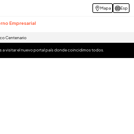
Mapa
Esp
rno Empresarial
ico Centenario
os a visitar el nuevo portal país donde coincidimos todos.