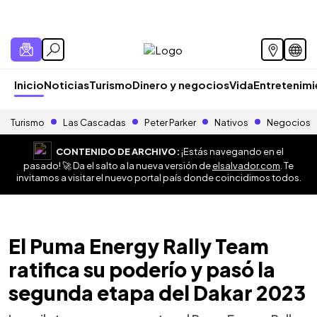
Inicio
Noticias
Turismo
Dinero y negocios
Vida
Entretenim
Turismo
Las Cascadas
Peter Parker
Nativos
Negocios
CONTENIDO DE ARCHIVO:
¡Estás navegando en el
pasado! 🚀 Da el salto a la nueva versión de
elsalvador.com
. Te
invitamos a visitar el nuevo portal país donde coincidimos todos.
El Puma Energy Rally Team
ratifica su poderío y pasó la
segunda etapa del Dakar 2023