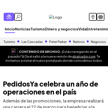
Inicio
Noticias
Turismo
Dinero y negocios
Vida
Entretenim
Turismo
Las Cascadas
Peter Parker
Nativos
Negocios
CONTENIDO DE ARCHIVO:
¡Estás navegando en el
pasado! 🚀 Da el salto a la nueva versión de
elsalvador.com
. Te
invitamos a visitar el nuevo portal país donde coincidimos todos.
PedidosYa celebra un año de
operaciones en el país
Además de las promociones, la empresa realizará
una carrera el 27 de marzo para beneficiar a la