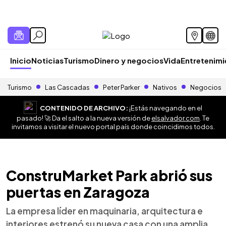
Inicio
Noticias
Turismo
Dinero y negocios
Vida
Entretenim
Turismo
Las Cascadas
Peter Parker
Nativos
Negocios
CONTENIDO DE ARCHIVO:
¡Estás navegando en el
pasado! 🚀 Da el salto a la nueva versión de
elsalvador.com
. Te
invitamos a visitar el nuevo portal país donde coincidimos todos.
ConstruMarket Park abrió sus
puertas en Zaragoza
La empresa líder en maquinaria, arquitectura e
interiores estrenó su nueva casa con una amplia