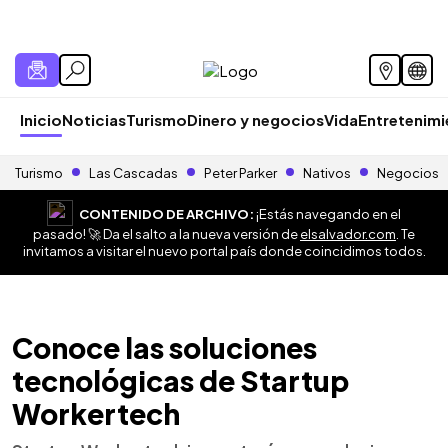
Inicio
Noticias
Turismo
Dinero y negocios
Vida
Entretenim
Turismo
Las Cascadas
Peter Parker
Nativos
Negocios
CONTENIDO DE ARCHIVO:
¡Estás navegando en el
pasado! 🚀 Da el salto a la nueva versión de
elsalvador.com
. Te
invitamos a visitar el nuevo portal país donde coincidimos todos.
Conoce las soluciones
tecnológicas de Startup
Workertech